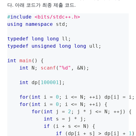
1^2
다. 아래 코드가 최종 제출 코드.
#
include
<bits/stdc++.h>
using
namespace
 std
;
typedef
long
long
 ll
;
typedef
unsigned
long
long
 ull
;
int
main
(
)
{
int
 N
;
scanf
(
"%d"
,
&
N
)
;
int
 dp
[
100001
]
;
for
(
int
 i 
=
0
;
 i 
<=
 N
;
++
i
)
 dp
[
i
]
=
 i
;
for
(
int
 i 
=
0
;
 i 
<=
 N
;
++
i
)
{
for
(
int
 j 
=
2
;
 j 
*
 j 
<=
 N
;
++
j
)
{
int
 s 
=
 j 
*
 j
;
if
(
i 
+
 s 
<=
 N
)
{
if
(
dp
[
i 
+
 s
]
>
 dp
[
i
]
+
1
)