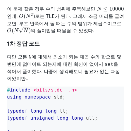
N
≤
10000
이 문제 같은 경우 수의 범위에 주목해보면
N
\leq
2
O(N^2)
(
)
인데,
로는
가 된다. 그래서 조금 머리를 굴려
TLE
O
N
10000
O(
보면, 루프 안쪽에서 돌 때는 수의 범위가 제곱수이므로
\sqr
(
)
의 풀이법을 떠올릴 수 있었다.
O
N
N
N)
1차 정답 코드
다만 모든
에 대해서 최소가 되는 제곱 수의 합으로 몇
N
번만에 업데이트 되는지에 대한 확신이 없어서
을
set
섞어서 풀이했다. 나중에 생각해보니 필요가 없는 과정
이었지만..
#
include
<bits/stdc++.h>
using
namespace
 std
;
typedef
long
long
 ll
;
typedef
unsigned
long
long
 ull
;