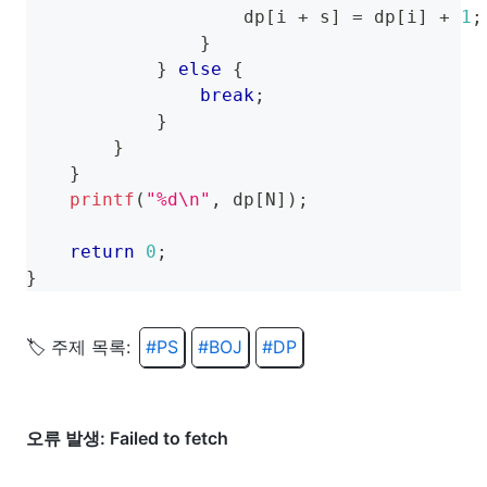
                    dp
[
i 
+
 s
]
=
 dp
[
i
]
+
1
;
}
}
else
{
break
;
}
}
}
printf
(
"%d\n"
,
 dp
[
N
]
)
;
return
0
;
}
🏷️ 주제 목록:
#
PS
#
BOJ
#
DP