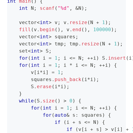
int
main
(
)
{
int
 N
;
scanf
(
"%d"
,
&
N
)
;
    vector
<
int
>
 v
;
 v
.
resize
(
N 
+
1
)
;
fill
(
v
.
begin
(
)
,
 v
.
end
(
)
,
100000
)
;
    vector
<
int
>
 squares
;
    vector
<
int
>
 tmp
;
 tmp
.
resize
(
N 
+
1
)
;
    set
<
int
>
 S
;
for
(
int
 i 
=
1
;
 i 
<=
 N
;
++
i
)
 S
.
insert
(
i
for
(
int
 i 
=
1
;
 i 
*
 i 
<=
 N
;
++
i
)
{
        v
[
i
*
i
]
=
1
;
        squares
.
push_back
(
i
*
i
)
;
        S
.
erase
(
i
*
i
)
;
}
while
(
S
.
size
(
)
>
0
)
{
for
(
int
 i 
=
1
;
 i 
<=
 N
;
++
i
)
{
for
(
auto
&
 s
:
 squares
)
{
if
(
i 
+
 s 
<=
 N
)
{
if
(
v
[
i 
+
 s
]
>
 v
[
i
]
+