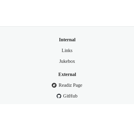
Internal
Links
Jukebox
External
Readiz Page
GitHub
This site is generated by vite-plugin-react-pages and customized
by Readiz