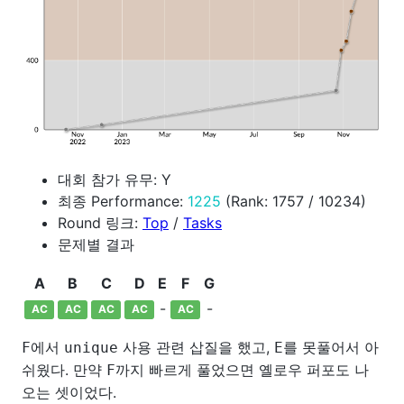
대회 참가 유무: Y
최종 Performance:
1225
(Rank: 1757 / 10234)
Round 링크:
Top
/
Tasks
문제별 결과
A
B
C
D
E
F
G
-
-
AC
AC
AC
AC
AC
에서
사용 관련 삽질을 했고,
를 못풀어서 아
F
unique
E
쉬웠다. 만약
까지 빠르게 풀었으면 옐로우 퍼포도 나
F
오는 셋이었다.