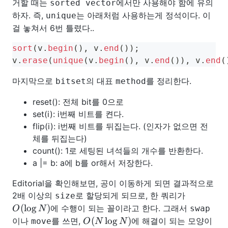
거할 때는
에서만 사용해야 함에 유의
sorted vector
하자. 즉,
는 아래처럼 사용하는게 정석이다. 이
unique
걸 놓쳐서 6번 틀렸다..
sort
(
v
.
begin
(
)
,
 v
.
end
(
)
)
;
v
.
erase
(
unique
(
v
.
begin
(
)
,
 v
.
end
(
)
)
,
 v
.
end
(
마지막으로
의 대표
를 정리한다.
bitset
method
reset(): 전체 bit를 0으로
set(i): i번째 비트를 켠다.
flip(i): i번째 비트를 뒤집는다. (인자가 없으면 전
체를 뒤집는다)
count(): 1로 세팅된 녀석들의 개수를 반환한다.
a |= b: a에 b를 or해서 저장한다.
Editorial을 확인해보면, 공이 이동하게 되면 결과적으로
O(\log
2배 이상의
로 할당되게 되므로, 한 쿼리가
size
N)
(
lo
g
)
에 수행이 되는 꼴이라고 한다. 그래서
swap
O
N
O(N
(
lo
g
)
이나
를 쓰면,
에 해결이 되는 모양이
move
O
N
N