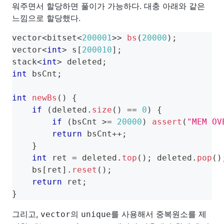
워주면서 할당하면 풀이가 가능하다. 대충 아래와 같은
느낌으로 할당했다.
vector
<
bitset
<
200001
>>
bs
(
20000
)
;
vector
<
int
>
 s
[
200010
]
;
stack
<
int
>
 deleted
;
int
 bsCnt
;
int
newBs
(
)
{
if
(
deleted
.
size
(
)
==
0
)
{
if
(
bsCnt 
>=
20000
)
assert
(
"MEM OV
return
 bsCnt
++
;
}
int
 ret 
=
 deleted
.
top
(
)
;
 deleted
.
pop
(
)
    bs
[
ret
]
.
reset
(
)
;
return
 ret
;
}
그리고,
의
를 사용해서 중복원소를 제
vector
unique